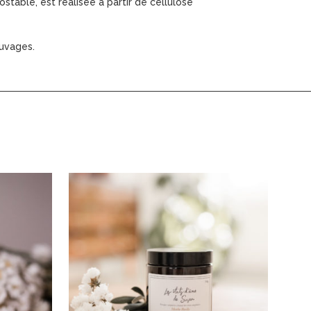
table, est réalisée à partir de cellulose
auvages.