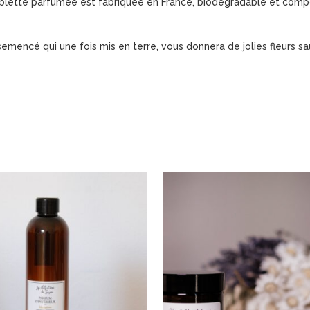
blette parfumée est fabriquée en France, biodégradable et compos
nsemencé qui une fois mis en terre, vous donnera de jolies fleurs s