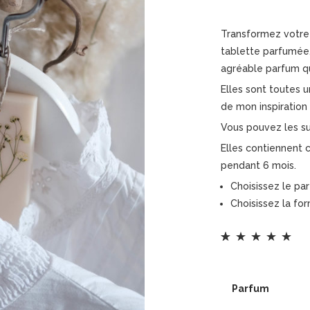
Transformez votre 
tablette parfumée
agréable parfum qu
Elles sont toutes u
de mon inspiration
Vous pouvez les su
Elles contiennent 
pendant 6 mois.
Choisissez le pa
Choisissez la fo
Noté
25
4.92
sur 5
basé sur
Parfum
notations client