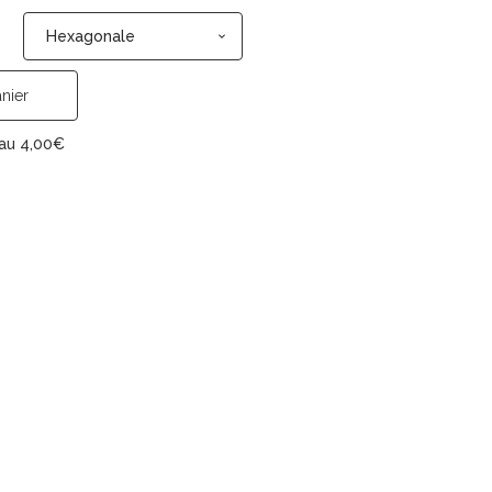
Hexagonale
nier
eau
4,00
€