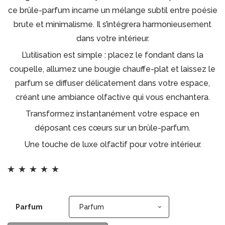
ce brûle-parfum incarne un mélange subtil entre poésie
brute et minimalisme. Il s’intégrera harmonieusement
dans votre intérieur.
L’utilisation est simple : placez le fondant dans la
coupelle, allumez une bougie chauffe-plat et laissez le
parfum se diffuser délicatement dans votre espace,
créant une ambiance olfactive qui vous enchantera.
Transformez instantanément votre espace en
déposant ces cœurs sur un brûle-parfum.
Une touche de luxe olfactif pour votre intérieur.
Noté
1
5.00
sur 5
basé sur
Parfum
Parfum
notation client